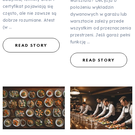
warsztatu? Decyzja o
certyfikat pojawiają się
położeniu wykładzin
często, ale nie zawsze są
dywanowych w garażu lub
dobrze rozumiane. Atest
warsztacie zależy przede
(w …
wszystkim od przeznaczenia
przestrzeni. Jeśli garaż pełni
funkcję …
READ STORY
READ STORY