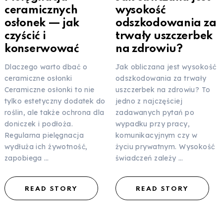
ceramicznych
wysokość
osłonek — jak
odszkodowania za
czyścić i
trwały uszczerbek
konserwować
na zdrowiu?
Dlaczego warto dbać o
Jak obliczana jest wysokość
ceramiczne osłonki
odszkodowania za trwały
Ceramiczne osłonki to nie
uszczerbek na zdrowiu? To
tylko estetyczny dodatek do
jedno z najczęściej
roślin, ale także ochrona dla
zadawanych pytań po
doniczek i podłoża.
wypadku przy pracy,
Regularna pielęgnacja
komunikacyjnym czy w
wydłuża ich żywotność,
życiu prywatnym. Wysokość
zapobiega …
świadczeń zależy …
READ STORY
READ STORY