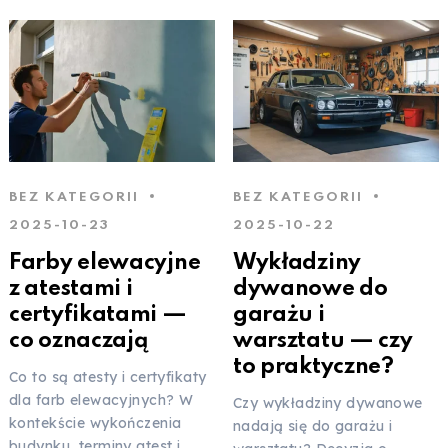
BEZ KATEGORII
BEZ KATEGORII
2025-10-23
2025-10-22
Farby elewacyjne
Wykładziny
z atestami i
dywanowe do
certyfikatami —
garażu i
co oznaczają
warsztatu — czy
to praktyczne?
Co to są atesty i certyfikaty
dla farb elewacyjnych? W
Czy wykładziny dywanowe
kontekście wykończenia
nadają się do garażu i
budynku, terminy atest i