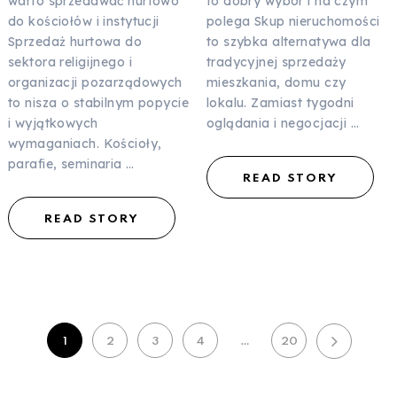
warto sprzedawać hurtowo
to dobry wybór i na czym
do kościołów i instytucji
polega Skup nieruchomości
Sprzedaż hurtowa do
to szybka alternatywa dla
sektora religijnego i
tradycyjnej sprzedaży
organizacji pozarządowych
mieszkania, domu czy
to nisza o stabilnym popycie
lokalu. Zamiast tygodni
i wyjątkowych
oglądania i negocjacji …
wymaganiach. Kościoły,
parafie, seminaria …
READ STORY
READ STORY
Stronicowanie
1
2
3
4
…
20
wpisów