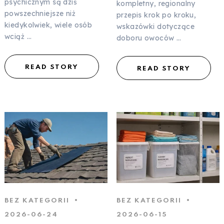
psychicznym są dziś
kompletny, regionalny
powszechniejsze niż
przepis krok po kroku,
kiedykolwiek, wiele osób
wskazówki dotyczące
wciąż …
doboru owoców …
READ STORY
READ STORY
BEZ KATEGORII
BEZ KATEGORII
2026-06-24
2026-06-15